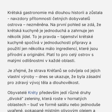
Krétská gastronomie má dlouhou historii a zůstala
- navzdory přítomnosti četných dobyvatelů
ostrova – nezměněna. Na první pohled se zdá, že
krétská kuchyně je jednoduchá a zahrnuje jen
několik jídel. To je pravda – tajemství krétské
kuchyně spočívá v jednoduchosti přípravy a
použití jen několika málo ingrediencí, které jsou
přírodní a originální. Platí to pro celý ostrov s
malými odlišnostmi v každé oblasti.
Je zřejmé, že strava Kréťanů se odvíjela od jejich
vlastní výroby – dnes se ukazuje, že byla zásadní
pro zdravý vývoj těla a dlouhověkost.
Obyvatelé
Kréty
především jedí různé druhy
„divoké“ zeleniny, která roste v hornatých
oblastech – buď ve formě salátu nebo jednoduše
uvařené, pokapané místním olivovým olejem a