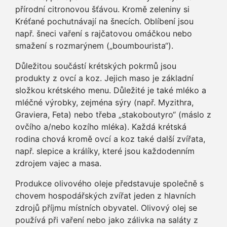
přírodní citronovou šťávou. Kromě zeleniny si
Kréťané pochutnávají na šnecích. Oblíbení jsou
např. šneci vaření s rajčatovou omáčkou nebo
smažení s rozmarýnem („boumbourista“).
Důležitou součástí krétských pokrmů jsou
produkty z ovcí a koz. Jejich maso je základní
složkou krétského menu. Důležité je také mléko a
mléčné výrobky, zejména sýry (např. Myzithra,
Graviera, Feta) nebo třeba „stakoboutyro“ (máslo z
ovčího a/nebo kozího mléka). Každá krétská
rodina chová kromě ovcí a koz také další zvířata,
např. slepice a králíky, které jsou každodenním
zdrojem vajec a masa.
Produkce olivového oleje představuje společně s
chovem hospodářských zvířat jeden z hlavních
zdrojů příjmu místních obyvatel. Olivový olej se
používá při vaření nebo jako zálivka na saláty z