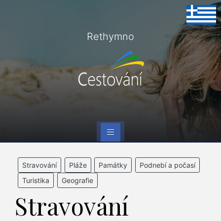
Rethymno
Stravování
Pláže
Památky
Podnebí a počasí
Turistika
Geografie
Stravování