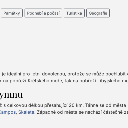
Památky
Podnebí a počasí
Turistika
Geografie
je ideální pro letní dovolenou, protože se může pochlubit 
jak na pobřeží Krétského moře, tak na pobřeží Libyjského mo
thymnu
áž s celkovou délkou přesahující 20 km. Táhne se od města
 Kampos
,
Skaleta
. Západně od města se nachází částečně za