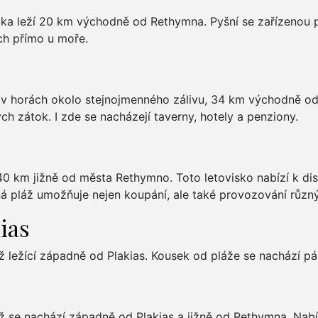
ka leží 20 km východně od Rethymna. Pyšní se zařízenou plá
h přímo u moře.
 v horách okolo stejnojmenného zálivu, 34 km východně o
h zátok. I zde se nacházejí taverny, hotely a penziony.
40 km jižně od města Rethymno. Toto letovisko nabízí k dis
ná pláž umožňuje nejen koupání, ale také provozování různ
ias
ž ležící západně od Plakias. Kousek od pláže se nachází pá
ž se nachází západně od Plakias a jižně od Rethymna. Nabí