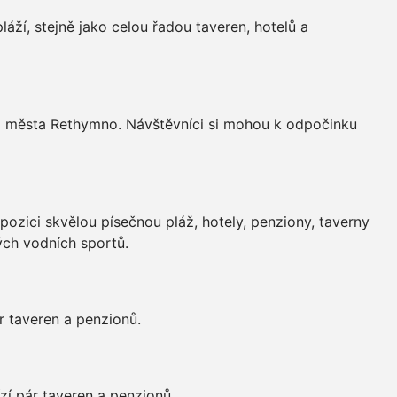
ží, stejně jako celou řadou taveren, hotelů a
d města Rethymno. Návštěvníci si mohou k odpočinku
pozici skvělou písečnou pláž, hotely, penziony, taverny
ých vodních sportů.
r taveren a penzionů.
zí pár taveren a penzionů.