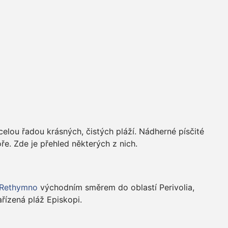
celou řadou krásných, čistých pláží. Nádherné písčité
ře. Zde je přehled některých z nich.
Rethymno
východním směrem do oblastí Perivolia,
řízená pláž Episkopi.