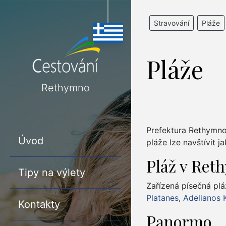
Stravování
Pláže
Pláže
Rethymno
Prefektura Rethymno 
Úvod
pláže lze navštívit 
Pláž v Re
Tipy na výlety
Zařízená písečná pl
Platanes
,
Adelianos
Kontakty
Panormo