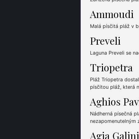
Ammoudi
Malá písčitá pláž v b
Preveli
Laguna Preveli se n
Triopetra
Pláž Triopetra dosta
písčitou pláž, která 
Aghios Pav
Nádherná písečná plá
nezapomenutelným z
Agia Galin