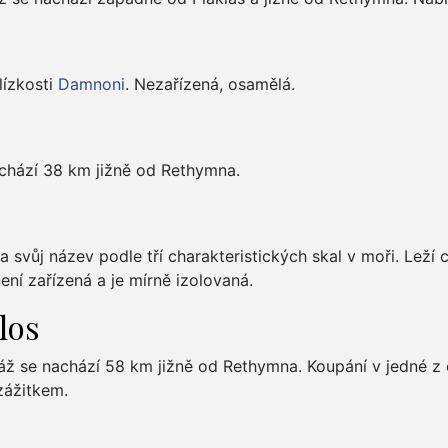
lízkosti
Damnoni
. Nezařízená, osamělá.
achází 38 km jižně od Rethymna.
la svůj název podle tří charakteristických skal v moři. Lež
není zařízená a je mírně izolovaná.
los
ž se nachází 58 km jižně od Rethymna. Koupání v jedné z o
ážitkem.
i