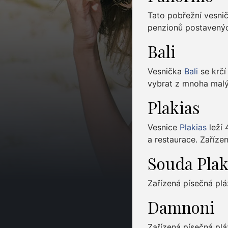
Tato pobřežní vesnič
penzionů postavenýc
Bali
Vesnička
Bali
se krčí
vybrat z mnoha malýc
Plakias
Vesnice
Plakias
leží 
a restaurace. Zaříze
Souda Plak
Zařízená písečná plá
Damnoni
Zařízená písečná plá