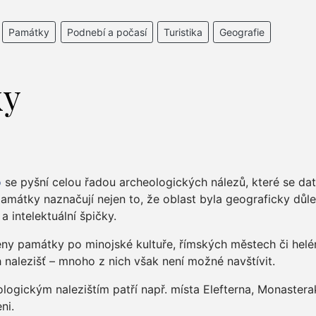
Památky
Podnebí a počasí
Turistika
Geografie
ky
o
se pyšní celou řadou archeologických nálezů, které se d
amátky naznačují nejen to, že oblast byla geograficky důlež
 intelektuální špičky.
veny památky po minojské kultuře, římských městech či hel
nalezišť – mnoho z nich však není možné navštívit.
gickým nalezištím patří např. místa Elefterna, Monastera
ni.