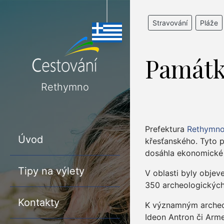
Stravování
Pláže
Památ
Rethymno
Prefektura
Rethymn
Úvod
křesťanského. Tyto p
dosáhla ekonomické a
Tipy na výlety
V oblasti byly obje
350 archeologických 
Kontakty
K významným archeolo
Ideon Antron či Arme