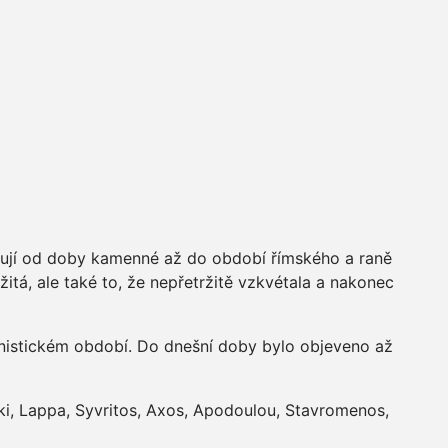
atují od doby kamenné až do období římského a raně
itá, ale také to, že nepřetržitě vzkvétala a nakonec
énistickém období. Do dnešní doby bylo objeveno až
ki, Lappa, Syvritos, Axos, Apodoulou, Stavromenos,