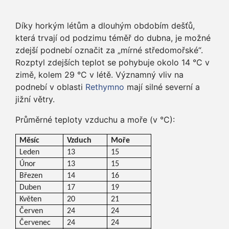
Díky horkým létům a dlouhým obdobím dešťů,
která trvají od podzimu téměř do dubna, je možné
zdejší podnebí označit za „mírné středomořské“.
Rozptyl zdejších teplot se pohybuje okolo 14 °C v
zimě, kolem 29 °C v létě. Významný vliv na
podnebí v oblasti
Rethymno
mají silné severní a
jižní větry.
Průměrné teploty vzduchu a moře (v °C):
Měsíc
Vzduch
Moře
Leden
13
15
Únor
13
15
Březen
14
16
Duben
17
19
Květen
20
21
Červen
24
24
Červenec
24
24